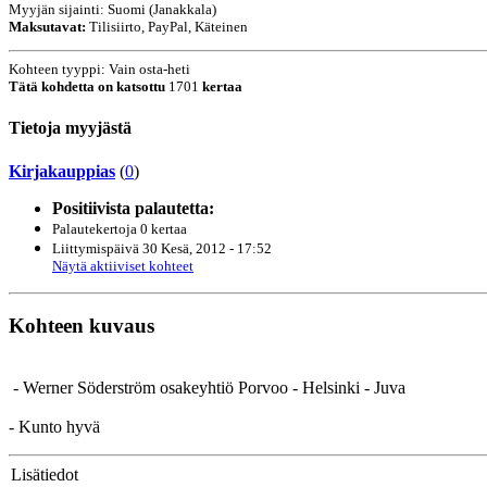
Myyjän sijainti: Suomi (Janakkala)
Maksutavat:
Tilisiirto, PayPal, Käteinen
Kohteen tyyppi: Vain osta-heti
Tätä kohdetta on katsottu
1701
kertaa
Tietoja myyjästä
Kirjakauppias
(
0
)
Positiivista palautetta:
Palautekertoja 0 kertaa
Liittymispäivä 30 Kesä, 2012 - 17:52
Näytä aktiiviset kohteet
Kohteen kuvaus
- Werner Söderström osakeyhtiö Porvoo - Helsinki - Juva
- Kunto hyvä
Lisätiedot