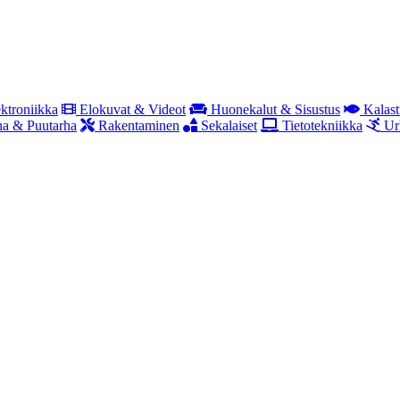
ktroniikka
Elokuvat & Videot
Huonekalut & Sisustus
Kalast
a & Puutarha
Rakentaminen
Sekalaiset
Tietotekniikka
Ur