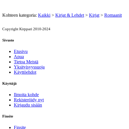
Kohteen kategoria:
Kaikki
>
Kirjat & Lehdet
>
Kirjat
>
Romaanit
Copyright Kirppari 2010-2024
Sivusto
Etusivu
Apua
Tietoa Meistä
Yksityisyyssuoja
Käyttöehdot
Käyttäjä
Ilmoita kohde
Rekisteröidy nyt
Kirjaudu sisään
Finsite
Finsite