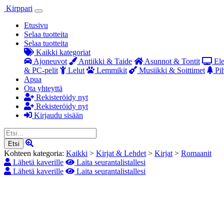
Kirppari
Etusivu
Selaa tuotteita
Selaa tuotteita
Kaikki kategoriat
Ajoneuvot
Antiikki & Taide
Asunnot & Tontit
Ele
& PC-pelit
Lelut
Lemmikit
Musiikki & Soittimet
Pih
Apua
Ota yhteyttä
Rekisteröidy nyt
Rekisteröidy nyt
Kirjaudu sisään
Etsi
Kohteen kategoria:
Kaikki
>
Kirjat & Lehdet
>
Kirjat
>
Romaanit
Lähetä kaverille
Laita seurantalistallesi
Lähetä kaverille
Laita seurantalistallesi