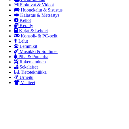
Elokuvat & Videot
Huonekalut & Sisustus
Kalastus & Metsästys
Kellot
Keräily
Kirjat & Lehdet
Konsoli- & PC-pelit
Lelut
Lemmikit
Musiikki & Soittimet
Piha & Puutarha
Rakentaminen
Sekalaiset
Tietotekniikka
Urheilu
Vaatteet