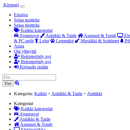
Kirppari
Etusivu
Selaa tuotteita
Selaa tuotteita
Kaikki kategoriat
Ajoneuvot
Antiikki & Taide
Asunnot & Tontit
Ele
& PC-pelit
Lelut
Lemmikit
Musiikki & Soittimet
Pih
Apua
Ota yhteyttä
Rekisteröidy nyt
Rekisteröidy nyt
Kirjaudu sisään
Etsi
Kategoria:
Kaikki
>
Antiikki & Taide
>
Antiikki
Kategoriat
Kaikki kategoriat
Ajoneuvot
Antiikki & Taide
Asunnot & Tontit
Elektroniikka