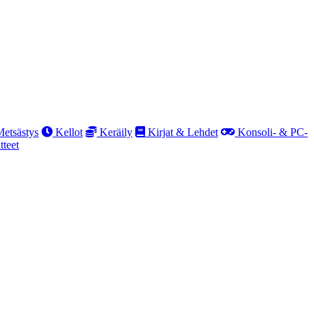
etsästys
Kellot
Keräily
Kirjat & Lehdet
Konsoli- & PC-
teet