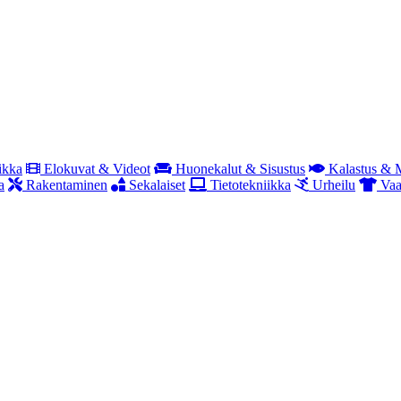
ikka
Elokuvat & Videot
Huonekalut & Sisustus
Kalastus & M
a
Rakentaminen
Sekalaiset
Tietotekniikka
Urheilu
Vaat