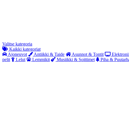
Valitse kategoria
Kaikki kategoriat
Ajoneuvot
Antiikki & Taide
Asunnot & Tontit
Elektroni
pelit
Lelut
Lemmikit
Musiikki & Soittimet
Piha & Puutarh