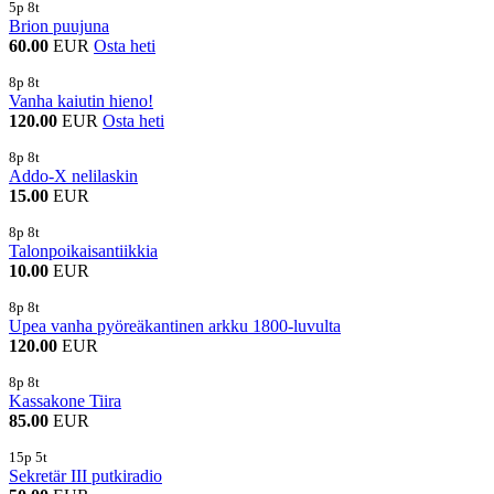
5p 8t
Brion puujuna
60.00
EUR
Osta heti
8p 8t
Vanha kaiutin hieno!
120.00
EUR
Osta heti
8p 8t
Addo-X nelilaskin
15.00
EUR
8p 8t
Talonpoikaisantiikkia
10.00
EUR
8p 8t
Upea vanha pyöreäkantinen arkku 1800-luvulta
120.00
EUR
8p 8t
Kassakone Tiira
85.00
EUR
15p 5t
Sekretär III putkiradio