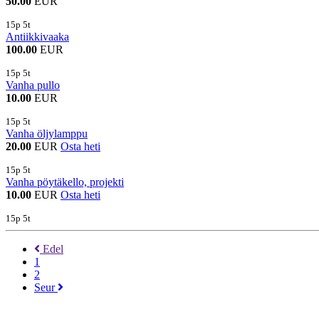
50.00
EUR
15p 5t
Antiikkivaaka
100.00
EUR
15p 5t
Vanha pullo
10.00
EUR
15p 5t
Vanha öljylamppu
20.00
EUR
Osta heti
15p 5t
Vanha pöytäkello, projekti
10.00
EUR
Osta heti
15p 5t
Edel
1
2
Seur