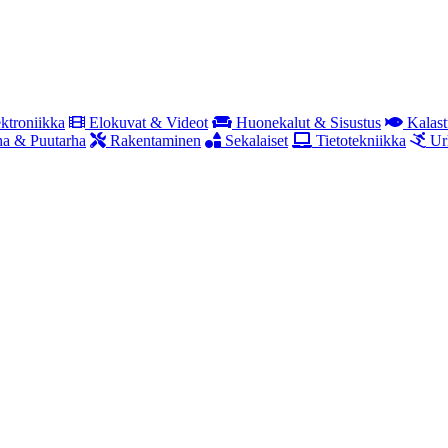
ktroniikka
Elokuvat & Videot
Huonekalut & Sisustus
Kalast
a & Puutarha
Rakentaminen
Sekalaiset
Tietotekniikka
Ur